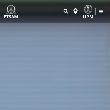
UPM
ETSAM