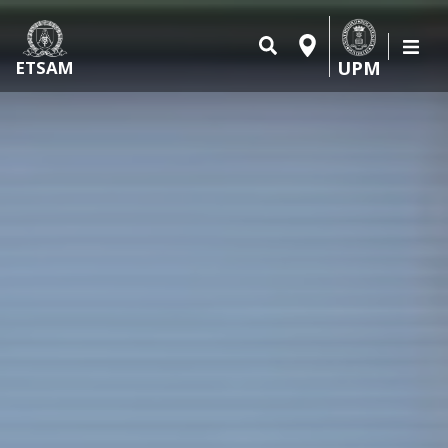
UPM
ETSAM