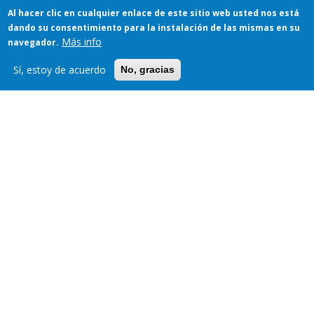
Al hacer clic en cualquier enlace de este sitio web usted nos está
dando su consentimiento para la instalación de las mismas en su
Más info
navegador.
Sí, estoy de acuerdo
No, gracias
ELECCIONES
NOTICIAS ACADÉMICAS
Graduación CLXXVII del Grado en
Fundamentos de Arquitectura y
Máster Universitario en Arquitectura
23/06/2026 - 11:42
Futuros estudiantes del Grado en
Fundamentos de la Arquitectura