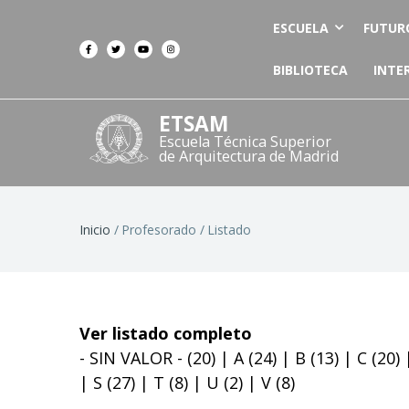
ESCUELA
FUTUR
BIBLIOTECA
INTE
ETSAM
Escuela Técnica Superior
de Arquitectura de Madrid
Ruta
Inicio
Profesorado
Listado
de
navegación
Ver listado completo
- SIN VALOR -
(20)
|
A
(24)
|
B
(13)
|
C
(20)
|
S
(27)
|
T
(8)
|
U
(2)
|
V
(8)