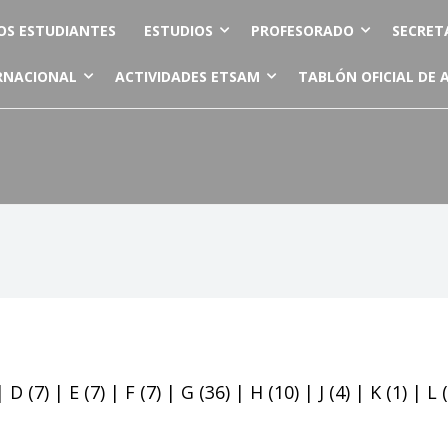
OS ESTUDIANTES
ESTUDIOS
PROFESORADO
SECRET
RNACIONAL
ACTIVIDADES ETSAM
TABLÓN OFICIAL DE 
|
D
(7)
|
E
(7)
|
F
(7)
|
G
(36)
|
H
(10)
|
J
(4)
|
K
(1)
|
L
(