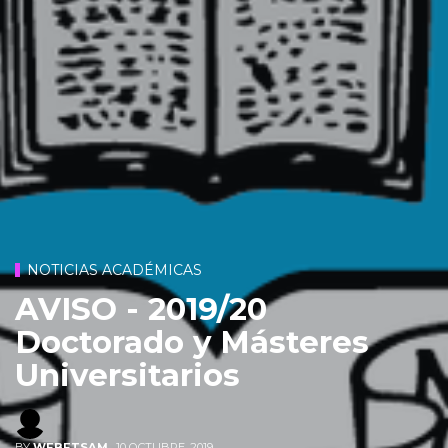
NOTICIAS ACADÉMICAS
AVISO - 2019/20
Doctorado y Másteres
Universitarios
BY
WEBETSAM
,
10 OCTUBRE, 2019