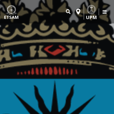
UPM
ETSAM