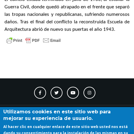
Guerra Civil, donde quedó atrapado en el frente que separó
las tropas nacionales y republicanas, sufriendo numerosos
daños. Tras el final del conflicto la reconstruida Escuela de
Arquitectura abrió de nuevo sus puertas el año 1943.
Contacto
Accesibilidad
Directorio
Calendario
A_Z
Utilizamos cookies en este sitio web para
mejorar su experiencia de usuario.
Al hacer clic en cualquier enlace de este sitio web usted nos está
Iniciar sesión
dando su consentimiento para la instalación de las mismas en su