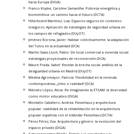
hacia Europa
(DIGA)
Franco Köpke, Caroline Samantha:
Pobreza energética y
biomimética: un camino hacia el futuro
(DCTA)
Hillerbrand Martínez, Lisa:
Espacios seguros en contextos
inseguros: Aplicación de estrategias de seguridad urbana en
los campos de refugiados
(DUyOT)
Jiménez Borona, Javier: Habitar colectivamente: la adaptación
del Tulou en la actualidad (DCA)
Martín-Salas Lluch, Pablo:
De local comercial a vivienda social:
estrategias proyectuales de reconversión
(DCA)
Maure Prada, Isabel: Revelar la brecha social: análisis de la
desigualdad urbana en Madrid (DUyOT)
Medina Agromayor, Patricia:
Flexibilidad en la vivienda
contemporánea, ¿mito o realidad?
(DCA)
Méndez López, Alicia:
Re-Imaginando la ETSAM: la diversidad
como motor educativo
(DIGA)
Montaño Caballero, Andrea:
Passivhaus y arquitectura
popular: viabilidad de la rehabilitación en la arquitectura
popular española con el estándar Passivhaus
(DCTA)
Pérez Pérez, Eva:
Arquitectura y género: la evolución del
espacio privado
(DIGA)
Schwarzenegger Matilla, Ángela:
Las arquitectas y la