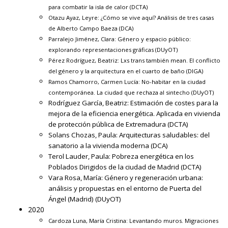
para combatir la isla de calor
(DCTA)
Otazu Ayaz, Leyre:
¿Cómo se vive aquí? Análisis de tres casas
de Alberto Campo Baeza
(DCA)
Parralejo Jiménez, Clara:
Género y espacio público:
explorando representaciones gráficas
(DUyOT)
Pérez Rodríguez, Beatriz:
Lxs trans también mean. El conflicto
del género y la arquitectura en el cuarto de baño
(DIGA)
Ramos Chamorro, Carmen Lucía:
No-habitar en la ciudad
contemporánea. La ciudad que rechaza al sintecho
(DUyOT)
Rodríguez García, Beatriz:
Estimación de costes para la
mejora de la eficiencia energética. Aplicada en vivienda
de protección pública de Extremadura
(DCTA)
Solans Chozas, Paula:
Arquitecturas saludables: del
sanatorio a la vivienda moderna
(DCA)
Terol Lauder, Paula:
Pobreza energética en los
Poblados Dirigidos de la ciudad de Madrid
(DCTA)
Vara Rosa, María:
Género y regeneración urbana:
análisis y propuestas en el entorno de Puerta del
Ángel (Madrid)
(DUyOT)
2020
Cardoza Luna, María Cristina:
Levantando muros. Migraciones