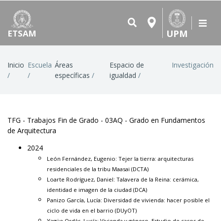
UPM
ETSAM
Ruta
Inicio
Escuela
Áreas
Espacio de
Investigación
específicas
igualdad
de
navegación
TFG - Trabajos Fin de Grado - 03AQ - Grado en Fundamentos
de Arquitectura
2024
León Fernández, Eugenio:
Tejer la tierra: arquitecturas
residenciales de la tribu Maasai
(DCTA)
Loarte Rodríguez, Daniel:
Talavera de la Reina: cerámica,
identidad e imagen de la ciudad
(DCA)
Panizo García, Lucía:
Diversidad de vivienda: hacer posible el
ciclo de vida en el barrio
(DUyOT)
Yagüe Ordás, Lucía: Vivienda y género. Estudio de casos de