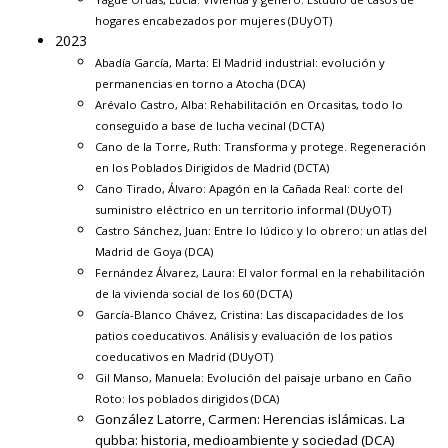
hogares encabezados por mujeres (DUyOT)
2023
Abadía García, Marta:
El Madrid industrial: evolución y
permanencias en torno a Atocha
(DCA)
Arévalo Castro, Alba:
Rehabilitación en Orcasitas, todo lo
conseguido a base de lucha vecinal
(DCTA)
Cano de la Torre, Ruth:
Transforma y protege. Regeneración
en los Poblados Dirigidos de Madrid
(DCTA)
Cano Tirado, Álvaro:
Apagón en la Cañada Real: corte del
suministro eléctrico en un territorio informal
(DUyOT)
Castro Sánchez, Juan:
Entre lo lúdico y lo obrero: un atlas del
Madrid de Goya
(DCA)
Fernández Álvarez, Laura:
El valor formal en la rehabilitación
de la vivienda social de los 60
(DCTA)
García-Blanco Chávez, Cristina:
Las discapacidades de los
patios coeducativos. Análisis y evaluación de los patios
coeducativos en Madrid
(DUyOT)
Gil Manso, Manuela:
Evolución del paisaje urbano en Caño
Roto: los poblados dirigidos
(DCA)
González Latorre, Carmen:
Herencias islámicas. La
qubba: historia, medioambiente y sociedad
(DCA)