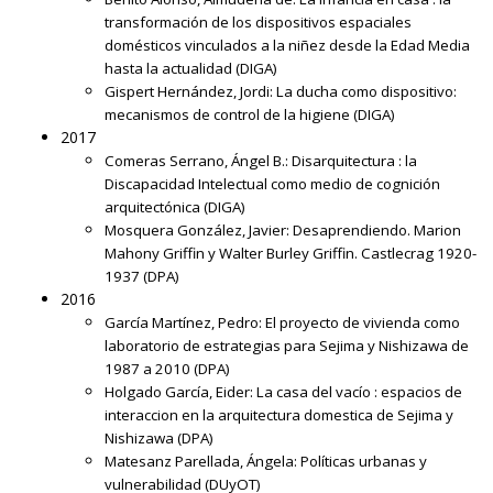
transformación de los dispositivos espaciales
domésticos vinculados a la niñez desde la Edad Media
hasta la actualidad
(DIGA)
Gispert Hernández, Jordi:
La ducha como dispositivo:
mecanismos de control de la higiene
(DIGA)
2017
Comeras Serrano, Ángel B.:
Disarquitectura : la
Discapacidad Intelectual como medio de cognición
arquitectónica
(DIGA)
Mosquera González, Javier:
Desaprendiendo. Marion
Mahony Griffin y Walter Burley Griffin. Castlecrag 1920-
1937
(DPA)
2016
García Martínez, Pedro:
El proyecto de vivienda como
laboratorio de estrategias para Sejima y Nishizawa de
1987 a 2010
(DPA)
Holgado García, Eider:
La casa del vacío : espacios de
interaccion en la arquitectura domestica de Sejima y
Nishizawa
(DPA)
Matesanz Parellada, Ángela:
Políticas urbanas y
vulnerabilidad
(DUyOT)