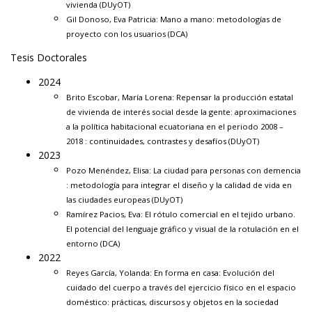
vivienda
(DUyOT)
Gil Donoso, Eva Patricia:
Mano a mano: metodologías de
proyecto con los usuarios
(DCA)
Tesis Doctorales
2024
Brito Escobar, María Lorena:
Repensar la producción estatal
de vivienda de interés social desde la gente: aproximaciones
a la política habitacional ecuatoriana en el periodo 2008 –
2018 : continuidades, contrastes y desafíos
(DUyOT)
2023
Pozo Menéndez, Elisa:
La ciudad para personas con demencia
: metodología para integrar el diseño y la calidad de vida en
las ciudades europeas
(DUyOT)
Ramírez Pacios, Eva:
El rótulo c
omercial en el tejido urbano.
El potencial del lenguaje gráfico y visual de la rotulación en el
entorno
(DCA)
2022
Reyes García, Yolanda:
En forma en casa: Evolución del
cuidado del cuerpo a través del ejercicio físico en el espacio
doméstico: prácticas, discursos y objetos en la sociedad