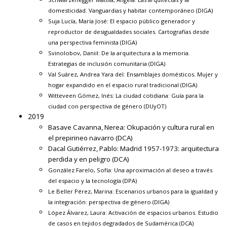
domesticidad. Vanguardias y habitar contemporáneo
(DIGA)
Suja Lucía, María José:
El espacio público generador y
reproductor de desigualdades sociales. Cartografías desde
una perspectiva feminista
(DIGA)
Svinolobov, Daniil:
De la arquitectura a la memoria.
Estrategias de inclusión comunitaria
(DIGA)
Val Suárez, Andrea Yara del:
Ensamblajes domésticos. Mujer y
hogar expandido en el espacio rural tradicional
(DIGA)
Witteveen Gómez, Inés:
La ciudad cotidiana: Guía para la
ciudad con perspectiva de género
(DUyOT)
2019
Basave Cavanna, Nerea:
Okupación y cultura rural en
el prepirineo navarro
(DCA)
Dacal Gutiérrez, Pablo:
Madrid 1957-1973: arquitectura
perdida y en peligro
(DCA)
González Farelo, Sofía:
Una aproximación al deseo a través
del espacio y la tecnología
(DPA)
Le Beller Pérez, Marina:
Escenarios urbanos para la igualdad y
la integración: perspectiva de género
(DIGA)
López Álvarez, Laura:
Activación de espacios urbanos. Estudio
de casos en tejidos degradados de Sudamérica
(DCA)