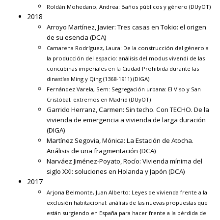
Roldán Mohedano, Andrea:
Baños públicos y género
(DUyOT)
2018
Arroyo Martínez, Javier:
Tres casas en Tokio: el origen
de su esencia
(DCA)
Camarena Rodríguez, Laura:
De la construcción del género a
la producción del espacio: análisis del modus vivendi de las
concubinas imperiales en la Ciudad Prohibida durante las
dinastías Ming y Qing (1368-1911)
(DIGA)
Fernández Varela, Sem:
Segregación urbana: El Viso y San
Cristóbal, extremos en Madrid
(DUyOT)
Garrido Herranz, Carmen:
Sin techo. Con TECHO. De la
vivienda de emergencia a vivienda de larga duración
(DIGA)
Martínez Segovia, Mónica:
La Estación de Atocha.
Análisis de una fragmentación
(DCA)
Narváez Jiménez-Poyato, Rocío:
Vivienda mínima del
siglo XXI: soluciones en Holanda y Japón
(DCA)
2017
Arjona Belmonte, Juan Alberto:
Leyes de vivienda frente a la
exclusión habitacional: análisis de las nuevas propuestas que
están surgiendo en España para hacer frente a la pérdida de