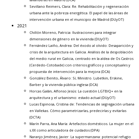
Sevillano Reimers, Clara:
Re. Rehabilitación y regeneración
urbana ante la pobreza energética. El papel de las áreas de
intervención urbana en el municipio de Madrid
(DUyOT)
2021
Chillón Moreno, Patricia:
Ilustraciones para integrar
dimensiones de género en la vivienda
(DUyOT)
Fernández Laiño, Andrea:
Del éxodo al olvido: Desaparición y
crisis de la arquitectura en Galicia. Análisis de la despoblación
del medio rural en Galicia, centrado en la aldea de Os Castros
(Cerdedo-Cotobade) con criterios gráficos y conceptuales y
propuesta de intervención para la mejora
(DCA)
González Benito, Álvaro:
Sí, Ministro. Lubetkin, Erskine,
Barber y la vivienda pública inglesa
(DCA)
Horcas Galán, Alfonso Jesús:
La cuestión LGTBIQ+ en la
arquitectura y el urbanismo: estado actual
(DUyOT)
Lucas Espinosa, Cristina de:
Tendencias de segregación urbana
en Vallekas. Cómo parametrizarlas, predecirlas y evitarlas
(DCTA)
Marín Parra, Ana María:
Artefactos domésticos. La mujer en el
s.XX como articuladora de cuidados
(DPA)
Naranjo Jiménez, Javier:
La supermanzana: potencial refugio