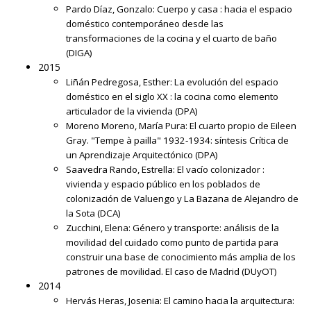
Pardo Díaz, Gonzalo:
Cuerpo y casa : hacia el espacio
doméstico contemporáneo desde las
transformaciones de la cocina y el cuarto de baño
(DIGA)
2015
Liñán Pedregosa, Esther:
La evolución del espacio
doméstico en el siglo XX : la cocina como elemento
articulador de la vivienda
(DPA)
Moreno Moreno, María Pura:
El cuarto propio de Eileen
Gray. "Tempe à pailla" 1932-1934: síntesis Crítica de
un Aprendizaje Arquitectónico
(DPA)
Saavedra Rando, Estrella:
El vacío colonizador :
vivienda y espacio público en los poblados de
colonización de Valuengo y La Bazana de Alejandro de
la Sota
(DCA)
Zucchini, Elena:
Género y transporte: análisis de la
movilidad del cuidado como punto de partida para
construir una base de conocimiento más amplia de los
patrones de movilidad. El caso de Madrid
(DUyOT)
2014
Hervás Heras, Josenia:
El camino hacia la arquitectura: