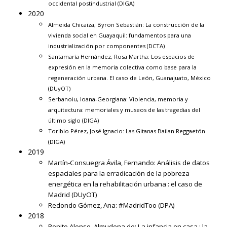
occidental postindustrial
(DIGA)
2020
Almeida Chicaiza, Byron Sebastián:
La construcción de la
vivienda social en Guayaquil: fundamentos para una
industrialización por componentes
(DCTA)
Santamaría Hernández, Rosa Martha:
Los espacios de
expresión en la memoria colectiva como base para la
regeneración urbana. El caso de León, Guanajuato, México
(DUyOT)
Serbanoiu, Ioana-Georgiana:
Violencia, memoria y
arquitectura: memoriales y museos de las tragedias del
último siglo
(DIGA)
Toribio Pérez, José Ignacio:
Las Gitanas Bailan Reggaetón
(DIGA)
2019
Martín-Consuegra Ávila, Fernando:
Análisis de datos
espaciales para la erradicación de la pobreza
energética en la rehabilitación urbana : el caso de
Madrid
(DUyOT)
Redondo Gómez, Ana:
#MadridToo
(DPA)
2018
Benito Alonso, Almudena de:
La infancia en casa : la