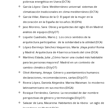
pobreza energética en Usera
(DCTA)
García López: Clara:
Mediterráneo universal: sistemas de
climatización tradicionales en clima mediterráneo
(DCTA)
García Villar, Blanca de la O:
El papel de la mujer en la
decoración en la España de los años 30
(DPA)
Jaso Moreno, Sara:
Obras y arquitectas del siglo XX en Madrid:
análisis de equipos
(DUyOT)
Liquete Cuadrado, Mario J.:
Los cinco sentidos de la
arquitectura participativa : de la solidaridad a la utilidad
(DCA)
López-Bermejo Sánchez-Vaquerizo, María:
¡Vaya pisito! Roma
y Madrid: Arquitectura de 4 barrios a través del cine
(DCA)
Martínez Estada, Julia:
¿Cómo hacer una ciudad más habitable
para las personas mayores?: Madrid en un contexto de
cambio climático
(DUyOT)
Olivé Alemany, Amaya:
Género y asentamientos humanos:
declaraciones, recomendaciones, cartas
(DUyOT)
Rivera López, Daniela Alejandra:
Marina Waisman: lo moderno
latinoamericano en sus escritos
(DIGA)
Rosique Ferrández, Camino:
La necesidad de dar nombre:
perspectivas de género y terminología
(DUyOT)
Salazar de Lara, Macarena:
Habitantes de la ribera : un siglo de
lavanderas en Madrid
(DCA)