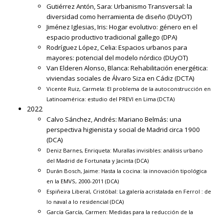
Gutiérrez Antón, Sara:
Urbanismo Transversal: la
diversidad como herramienta de diseño
(DUyOT)
Jiménez Iglesias, Iris:
Hogar evolutivo: género en el
espacio productivo tradicional gallego
(DPA)
Rodríguez López, Celia:
Espacios urbanos para
mayores: potencial del modelo nórdico
(DUyOT)
Van Elderen Alonso, Blanca:
Rehabilitación energética:
viviendas sociales de Álvaro Siza en Cádiz
(DCTA)
Vicente Ruiz, Carmela:
El problema de la autoconstrucción en
Latinoamérica: estudio del PREVI en Lima
(DCTA)
2022
Calvo Sánchez, Andrés:
Mariano Belmás: una
perspectiva higienista y social de Madrid circa 1900
(DCA)
Deniz Barnes, Enriqueta:
Murallas invisibles: análisis urbano
del Madrid de Fortunata y Jacinta
(DCA)
Durán Bosch, Jaime:
Hasta la cocina: la innovación tipológica
en la EMVS, 2000-2011
(DCA)
Espiñeira Liberal, Cristóbal:
La galería acristalada en Ferrol : de
lo naval a lo residencial
(DCA)
García García, Carmen:
Medidas para la reducción de la