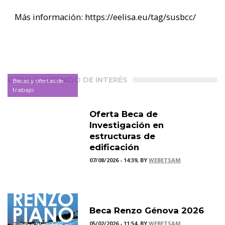
Más información: https://eelisa.eu/tag/susbcc/
OTRO CONTENIDO DE INTERÉS
Becas y ofertas de
trabajo
Oferta Beca de
Investigación en
estructuras de
edificación
07/08/2026 - 14:39, BY
WEBETSAM
Beca Renzo Génova 2026
05/02/2026 - 11:54, BY
WEBETSAM