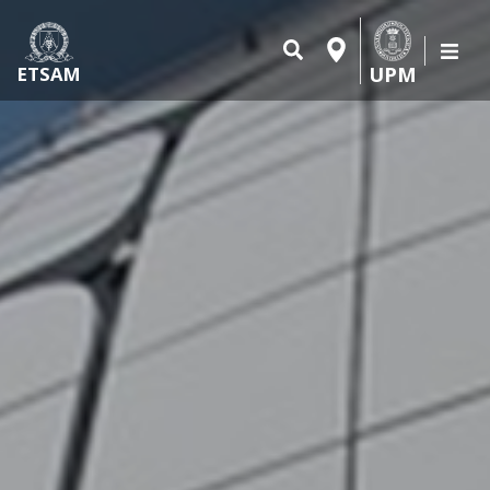
UPM
ETSAM