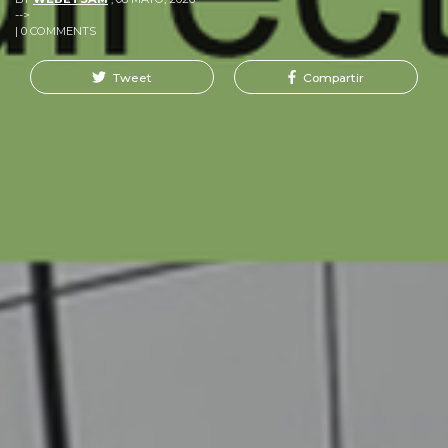
-->
| 0 COMMENTS
Tweet
Compartir