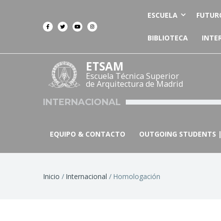
ESCUELA
FUTUR
BIBLIOTECA
INTE
ETSAM
Escuela Técnica Superior
de Arquitectura de Madrid
INTERNACIONAL
EQUIPO & CONTACTO
OUTGOING STUDENTS |
Ruta
Inicio
Internacional
Homologación
de
navegación