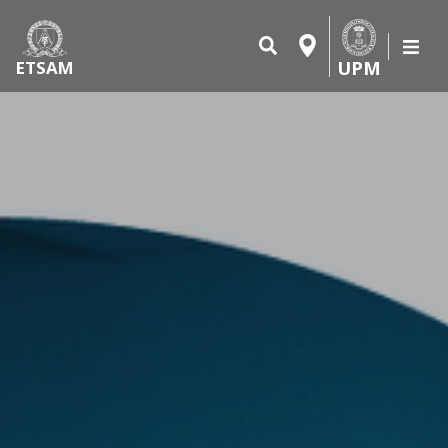
UPM
ETSAM