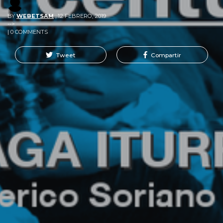
BY
WEBETSAM
,
12 FEBRERO, 2019
-->
| 0 COMMENTS
Tweet
Compartir