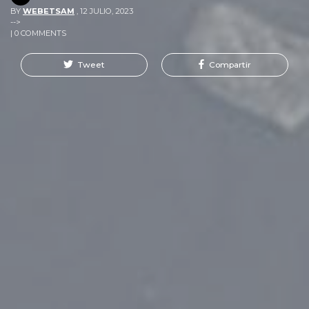
BY
WEBETSAM
,
12 JULIO, 2023
-->
| 0 COMMENTS
Tweet
Compartir