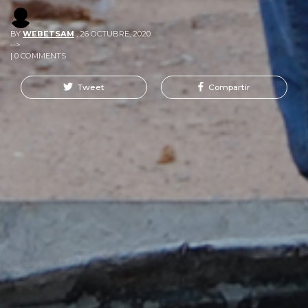
BY
WEBETSAM
,
26 OCTUBRE, 2020
-->
| 0 COMMENTS
Tweet
Compartir