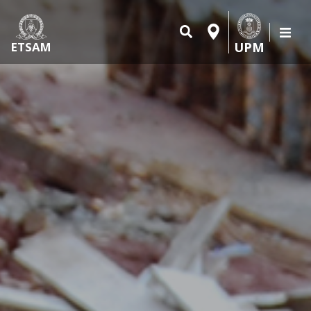
UPM
ETSAM