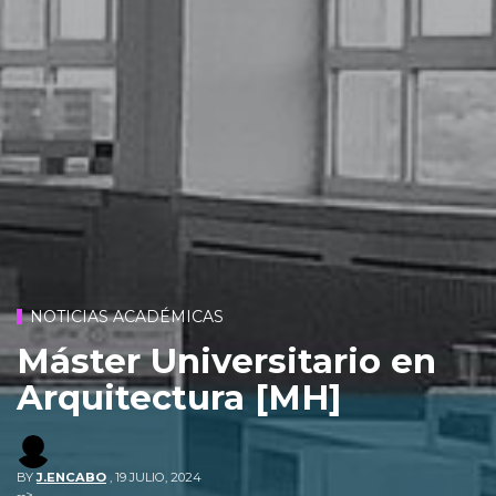
NOTICIAS ACADÉMICAS
Máster Universitario en
Arquitectura [MH]
BY
J.ENCABO
,
19 JULIO, 2024
-->