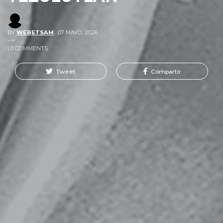
BY
WEBETSAM
,
07 MAYO, 2026
-->
| 0 COMMENTS
Tweet
Compartir