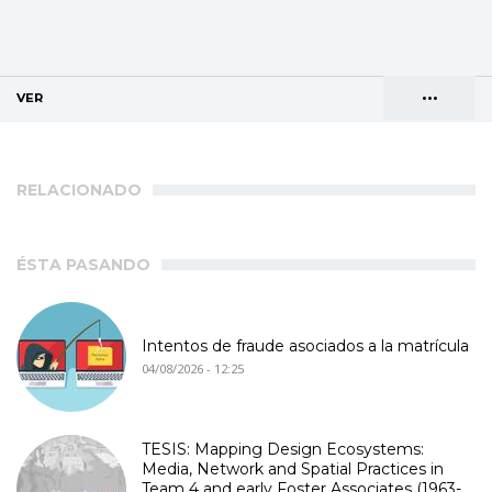
•••
VER
(SOLAPA ACTIVA)
Solapas
AGENDA DE DIRECCIONES
principales
RELACIONADO
ÉSTA PASANDO
Intentos de fraude asociados a la matrícula
04/08/2026 - 12:25
TESIS: Mapping Design Ecosystems:
Media, Network and Spatial Practices in
Team 4 and early Foster Associates (1963-