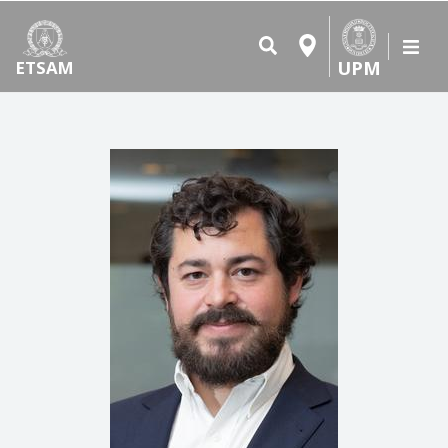
UPM
ETSAM