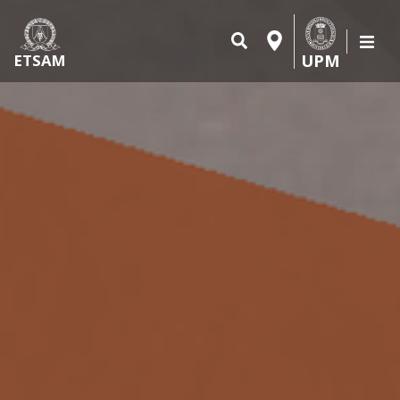
UPM
ETSAM