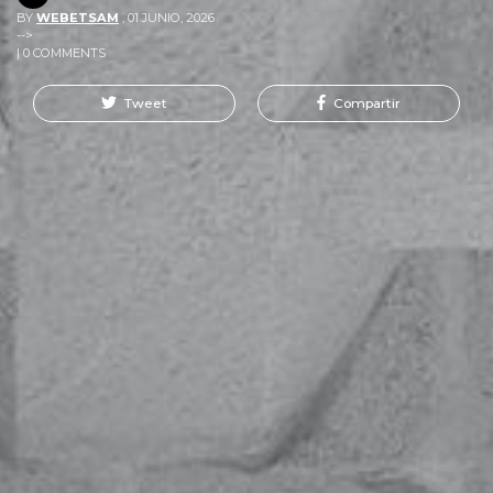
BY
WEBETSAM
,
01 JUNIO, 2026
-->
| 0 COMMENTS
Tweet
Compartir