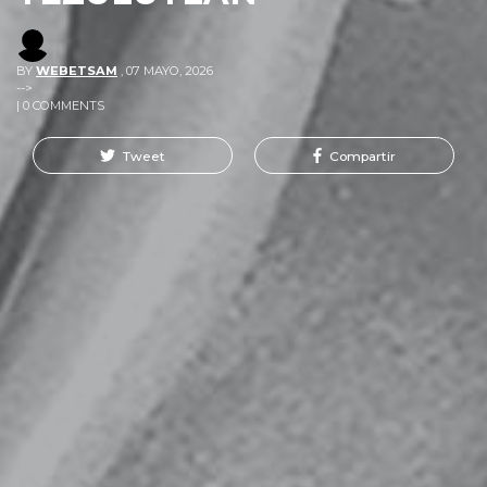
BY
WEBETSAM
,
07 MAYO, 2026
-->
| 0 COMMENTS
Tweet
Compartir