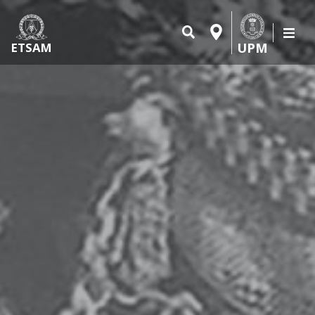
UPM
ETSAM