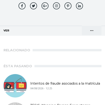
•••
VER
(SOLAPA ACTIVA)
Solapas
AGENDA DE DIRECCIONES
principales
RELACIONADO
ÉSTA PASANDO
Intentos de fraude asociados a la matrícula
04/08/2026 - 12:25