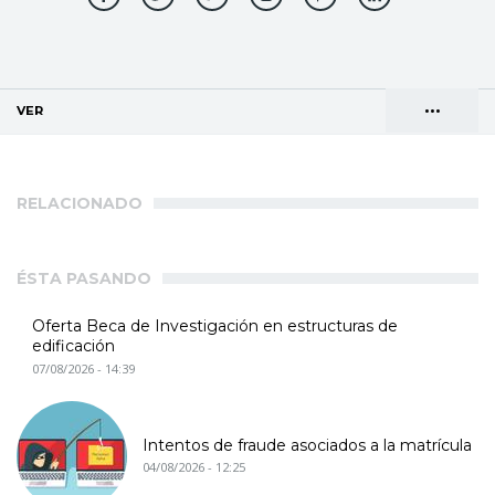
•••
VER
(SOLAPA ACTIVA)
Solapas
AGENDA DE DIRECCIONES
principales
RELACIONADO
ÉSTA PASANDO
Oferta Beca de Investigación en estructuras de
edificación
07/08/2026 - 14:39
Intentos de fraude asociados a la matrícula
04/08/2026 - 12:25