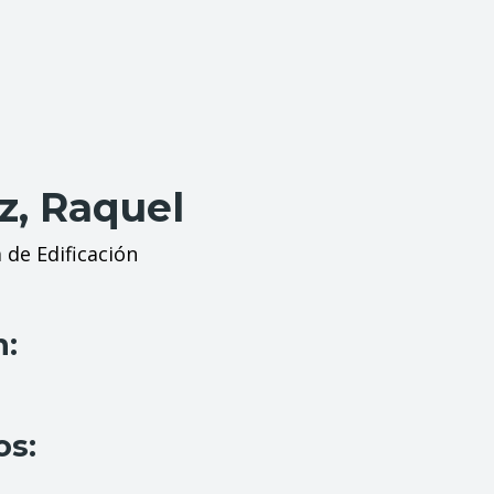
z, Raquel
 de Edificación
n:
os: