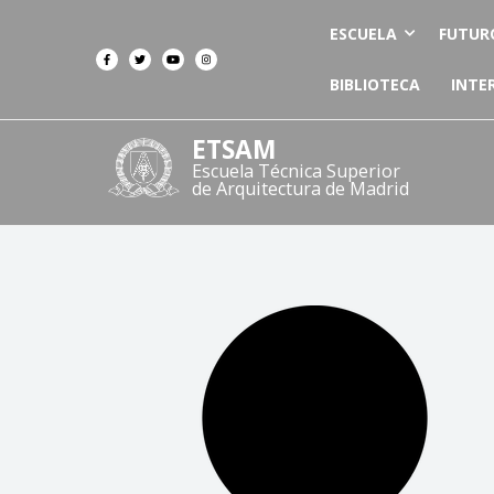
ESCUELA
FUTUR
BIBLIOTECA
INTE
ETSAM
Escuela Técnica Superior
de Arquitectura de Madrid