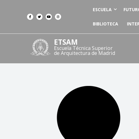
ESCUELA
FUTUR
BIBLIOTECA
INTE
ETSAM
Escuela Técnica Superior
de Arquitectura de Madrid