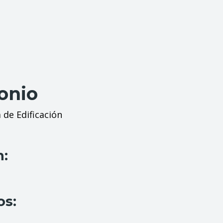
onio
 de Edificación
n:
os: