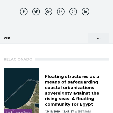
•••
VER
(SOLAPA ACTIVA)
Solapas
AGENDA DE DIRECCIONES
principales
RELACIONADO
Floating structures as a
means of safeguarding
coastal urbanizations
sovereignty against the
rising seas: A floating
community for Egypt
13/11/2019 - 13:45, BY
WEBETSAM
Lecturas de Tesis