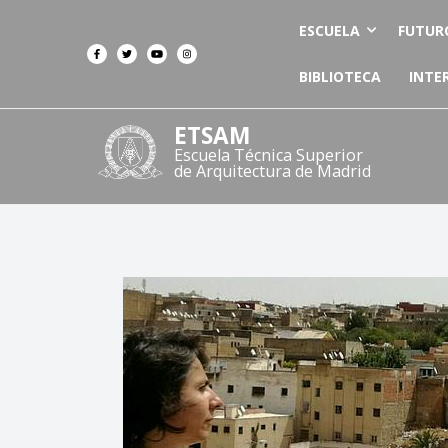
ESCUELA
FUTUR
BIBLIOTECA
INTE
ETSAM
Escuela Técnica Superior
de Arquitectura de Madrid