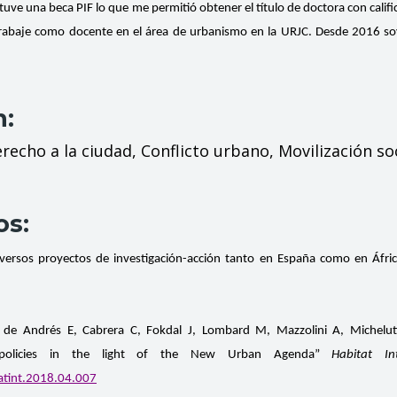
tuve una beca PIF lo que me permitió obtener el título de doctora con cali
trabaje como docente en el área de urbanismo en la URJC. Desde 2016 s
n:
recho a la ciudad, Conflicto urbano, Movilización so
os:
versos proyectos de investigación-acción tanto en España como en África,
z de Andrés E, Cabrera C, Fokdal J, Lombard M, Mazzolini A, Michelutti
nd policies in the light of the New Urban Agenda”
Habitat Int
tatint.2018.04.007