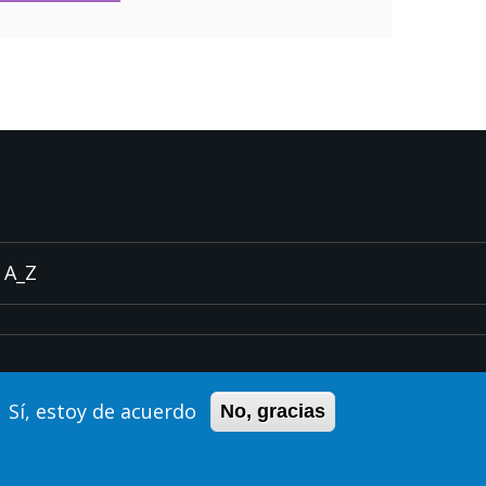
A_Z
Sí, estoy de acuerdo
No, gracias