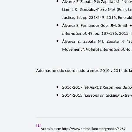
Álvarez E, Zapata P & Zapata JM, “Netw
Liam.L & Gonzalez-Perez M:A (Eds), Les
Justice, 18, pp.231-249, 2016, Emera
Álvarez E, Fernández Güell JM, Smith H
International
, 49, pp. 187-196, 2015,
Álvarez E, Zapata MJ, Zapata P, “St
Movement”,
Habitat International
, 46
Además he sido coordinadora entre 2010 y 2014 de la 
2016-2017
“N-AERUS Recommendation
2014-2015
“Lessons on tackling Extre
[1]
Accesible en: http://www.citiesalliance.org/node/5967