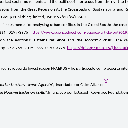
orked social movements and the politics of mortgage: from the right to ho
sons from the Great Recession At the Crossroads of Sustainability and R
ld Group Publishing Limited, ISBN: 9781785607431
, “Instruments for analysing urban conflicts in the Global South: the cas
 ISSN: 0197-3975.
https://www.sciencedirect.com/science/article/pii/S
op the evictions! Citizens resilience and the economic crisis. The 
, pp. 252-259, 2015, ISSN: 0197-3975.
https://doi.org/10.1016/j.habitat
red Europea de Investigación N-AERUS y he participado como experta intern
[1]
s for the New Urban Agenda”,
financiado por Cities Alliance
.
me Housing Exclusion (EHE)”,
financiado por la Joseph Rowntree Foundation