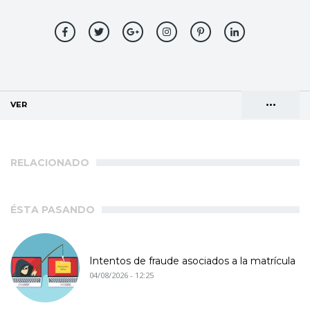
•••
VER
(SOLAPA ACTIVA)
Solapas
AGENDA DE DIRECCIONES
principales
RELACIONADO
ÉSTA PASANDO
Intentos de fraude asociados a la matrícula
04/08/2026 - 12:25