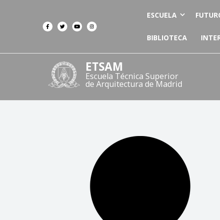
ESCUELA
FUTUR
BIBLIOTECA
INTE
ETSAM
Escuela Técnica Superior
de Arquitectura de Madrid