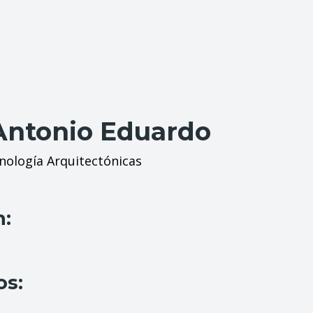
Antonio Eduardo
ología Arquitectónicas
n:
os: