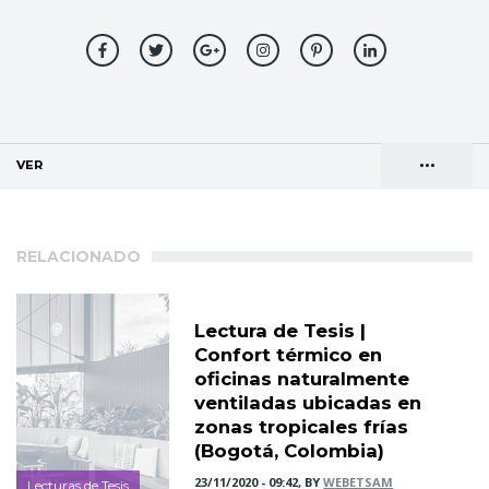
•••
VER
(SOLAPA ACTIVA)
Solapas
AGENDA DE DIRECCIONES
principales
RELACIONADO
Lectura de Tesis |
Confort térmico en
oficinas naturalmente
ventiladas ubicadas en
zonas tropicales frías
(Bogotá, Colombia)
23/11/2020 - 09:42, BY
WEBETSAM
Lecturas de Tesis