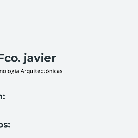
Fco. javier
ología Arquitectónicas
n:
os: