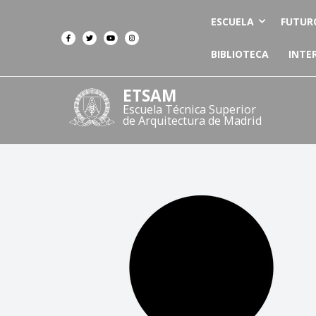
ESCUELA
FUTUR
BIBLIOTECA
INTE
ETSAM
Escuela Técnica Superior
de Arquitectura de Madrid