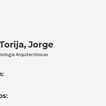
orija, Jorge
ología Arquitectónicas
n:
os: