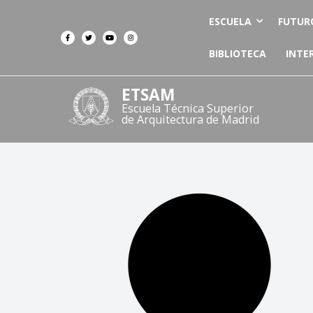
ESCUELA
FUTUR
BIBLIOTECA
INTE
ETSAM
Escuela Técnica Superior
de Arquitectura de Madrid