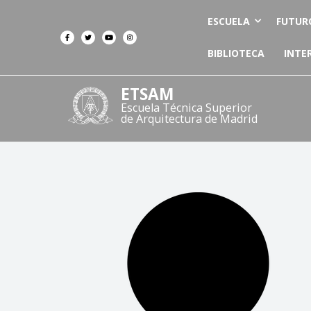
ESCUELA
FUTUR
BIBLIOTECA
INTE
ETSAM
Escuela Técnica Superior
de Arquitectura de Madrid