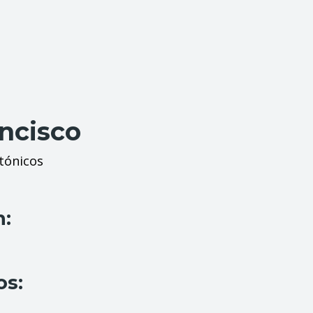
ancisco
tónicos
n:
os: