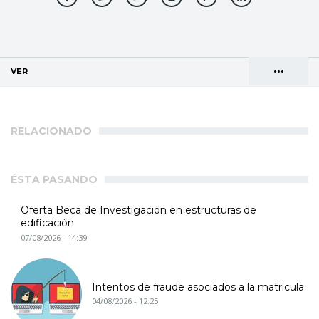
•••
VER
(SOLAPA ACTIVA)
Solapas
AGENDA DE DIRECCIONES
principales
RELACIONADO
ÉSTA PASANDO
Oferta Beca de Investigación en estructuras de
edificación
07/08/2026 - 14:39
Intentos de fraude asociados a la matrícula
04/08/2026 - 12:25