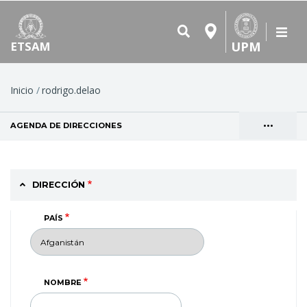
UPM
ETSAM
Ruta
Inicio
rodrigo.delao
de
•••
AGENDA DE DIRECCIONES
(SOLAPA ACTIVA)
navegación
Solapas
VER
principales
DIRECCIÓN
PAÍS
NOMBRE