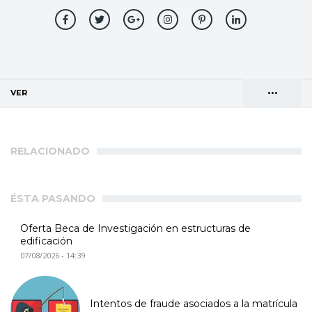
•••
VER
(SOLAPA ACTIVA)
Solapas
AGENDA DE DIRECCIONES
principales
RELACIONADO
ÉSTA PASANDO
Oferta Beca de Investigación en estructuras de
edificación
07/08/2026 - 14:39
Intentos de fraude asociados a la matrícula