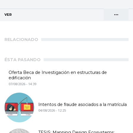
•••
VER
(SOLAPA ACTIVA)
Solapas
AGENDA DE DIRECCIONES
principales
RELACIONADO
ÉSTA PASANDO
Oferta Beca de Investigación en estructuras de
edificación
07/08/2026 - 14:39
Intentos de fraude asociados a la matrícula
04/08/2026 - 12:25
TESIS: Mapping Design Ecosystems: