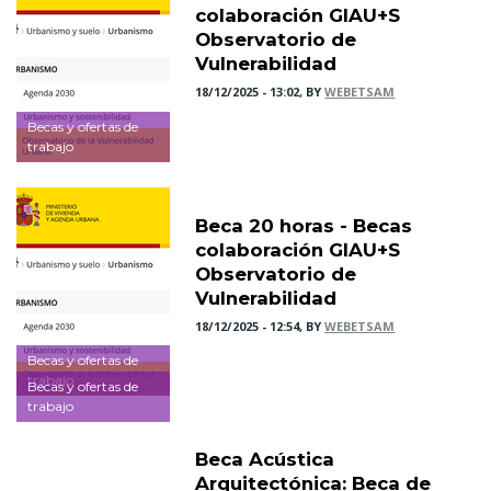
colaboración GIAU+S
Observatorio de
Vulnerabilidad
18/12/2025 - 13:02, BY
WEBETSAM
Becas y ofertas de
trabajo
Beca 20 horas - Becas
colaboración GIAU+S
Observatorio de
Vulnerabilidad
18/12/2025 - 12:54, BY
WEBETSAM
Becas y ofertas de
trabajo
Becas y ofertas de
trabajo
Beca Acústica
Arquitectónica: Beca de