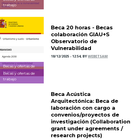
trabajo
Beca 20 horas - Becas
colaboración GIAU+S
Observatorio de
Vulnerabilidad
18/12/2025 - 12:54, BY
WEBETSAM
Becas y ofertas de
trabajo
Becas y ofertas de
trabajo
Beca Acústica
Arquitectónica: Beca de
laboración con cargo a
convenios/proyectos de
investigación (Collaboration
grant under agreements /
research projects)