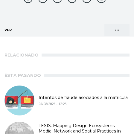
•••
VER
(SOLAPA ACTIVA)
Solapas
AGENDA DE DIRECCIONES
principales
RELACIONADO
ÉSTA PASANDO
Intentos de fraude asociados a la matrícula
04/08/2026 - 12:25
TESIS: Mapping Design Ecosystems:
Media, Network and Spatial Practices in