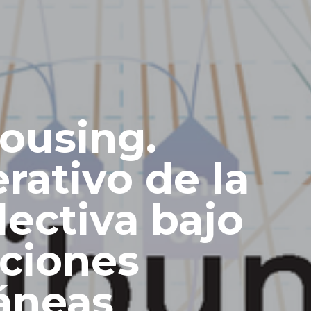
ousing.
rativo de la
lectiva bajo
iciones
áneas