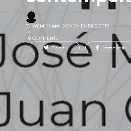
BY
WEBETSAM
,
06 NOVIEMBRE, 2019
-->
| 0 COMMENTS
Tweet
Compartir