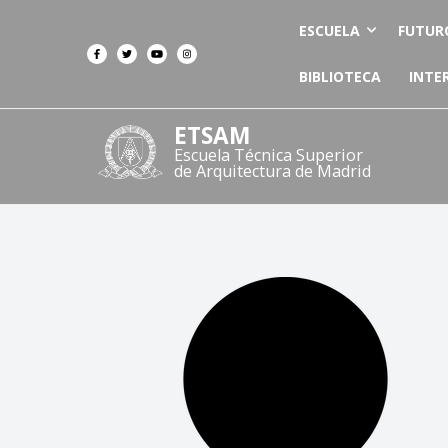
ESCUELA
FUTUR
BIBLIOTECA
INTE
ETSAM
Escuela Técnica Superior
de Arquitectura de Madrid