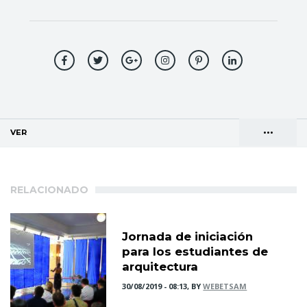
•••
VER
(SOLAPA ACTIVA)
Solapas
AGENDA DE DIRECCIONES
principales
RELACIONADO
Jornada de iniciación
para los estudiantes de
arquitectura
30/08/2019 - 08:13, BY
WEBETSAM