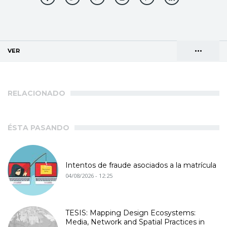
•••
VER
(SOLAPA ACTIVA)
Solapas
AGENDA DE DIRECCIONES
principales
RELACIONADO
ÉSTA PASANDO
Intentos de fraude asociados a la matrícula
04/08/2026 - 12:25
TESIS: Mapping Design Ecosystems:
Media, Network and Spatial Practices in