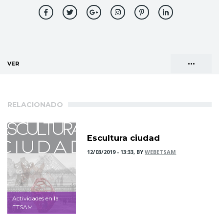
•••
VER
(SOLAPA ACTIVA)
Solapas
AGENDA DE DIRECCIONES
principales
RELACIONADO
Escultura ciudad
12/03/2019 - 13:33, BY
WEBETSAM
Actividades en la
ETSAM