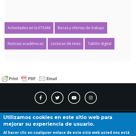
Actividades en la ETSAM
Becas y ofertas de trabajo
Noticias académicas
Lecturas de tesis
Tablón digital
Contacto
Accesibilidad
Directorio
Calendario
A_Z
Utilizamos cookies en este sitio web para
mejorar su experiencia de usuario.
Al hacer clic en cualquier enlace de este sitio web usted nos está