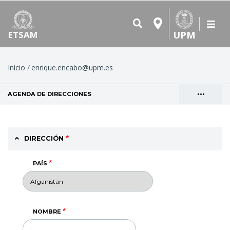
UPM
ETSAM
Ruta
Inicio
enrique.encabo@upm.es
de
•••
AGENDA DE DIRECCIONES
(SOLAPA ACTIVA)
navegación
Solapas
VER
principales
DIRECCIÓN
PAÍS
NOMBRE