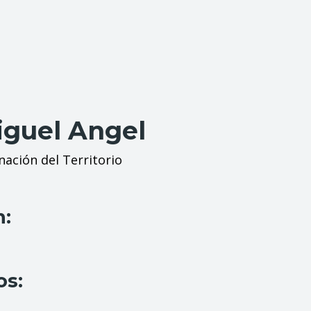
iguel Angel
ación del Territorio
n:
os: