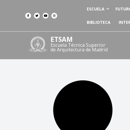
ESCUELA
FUTUR
BIBLIOTECA
INTE
ETSAM
Escuela Técnica Superior
de Arquitectura de Madrid