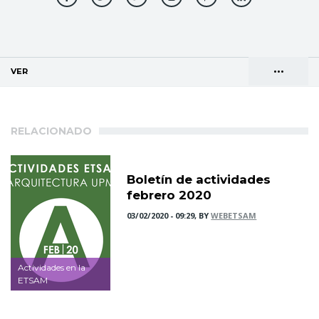
•••
VER
(SOLAPA ACTIVA)
Solapas
AGENDA DE DIRECCIONES
principales
RELACIONADO
Boletín de actividades
febrero 2020
03/02/2020 - 09:29, BY
WEBETSAM
Actividades en la
ETSAM