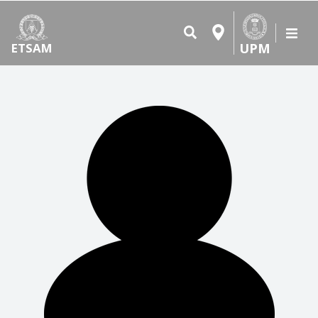
UPM
ETSAM