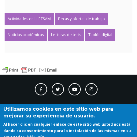
Actividades en la ETSAM
Becas y ofertas de trabajo
Noticias académicas
Lecturas de tesis
Tablón digital
Contacto
Accesibilidad
Directorio
Calendario
A_Z
Utilizamos cookies en este sitio web para
mejorar su experiencia de usuario.
Al hacer clic en cualquier enlace de este sitio web usted nos está
Iniciar sesión
dando su consentimiento para la instalación de las mismas en su
Más info