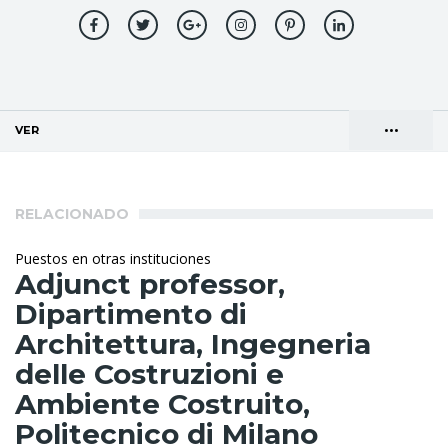
•••
VER
(SOLAPA ACTIVA)
Solapas
AGENDA DE DIRECCIONES
principales
RELACIONADO
Puestos en otras instituciones
Adjunct professor,
Dipartimento di
Architettura, Ingegneria
delle Costruzioni e
Ambiente Costruito,
Politecnico di Milano