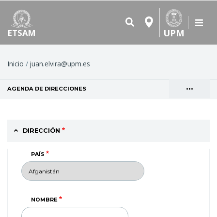
UPM
ETSAM
Ruta
Inicio
juan.elvira@upm.es
de
•••
AGENDA DE DIRECCIONES
(SOLAPA ACTIVA)
navegación
Solapas
VER
principales
DIRECCIÓN
PAÍS
NOMBRE