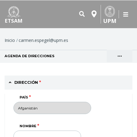
UPM
ETSAM
Ruta
Inicio
carmen.espegel@upm.es
de
•••
AGENDA DE DIRECCIONES
(SOLAPA ACTIVA)
navegación
Solapas
VER
principales
DIRECCIÓN
PAÍS
NOMBRE