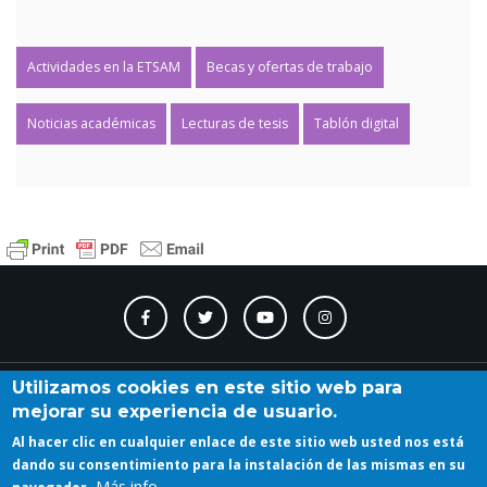
Actividades en la ETSAM
Becas y ofertas de trabajo
Noticias académicas
Lecturas de tesis
Tablón digital
Contacto
Accesibilidad
Directorio
Calendario
A_Z
Utilizamos cookies en este sitio web para
mejorar su experiencia de usuario.
Al hacer clic en cualquier enlace de este sitio web usted nos está
Iniciar sesión
dando su consentimiento para la instalación de las mismas en su
Más info