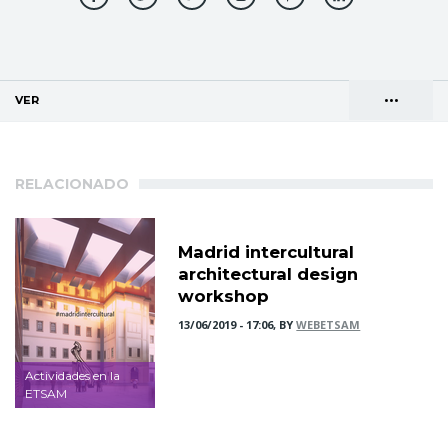
•••
VER
(SOLAPA ACTIVA)
Solapas
AGENDA DE DIRECCIONES
principales
RELACIONADO
Madrid intercultural
architectural design
workshop
13/06/2019 - 17:06, BY
WEBETSAM
Actividades en la
ETSAM