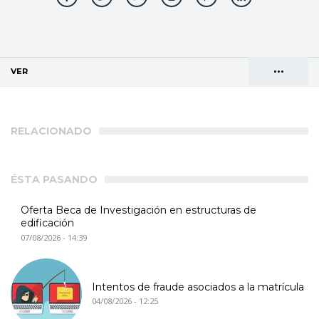
•••
VER
(SOLAPA ACTIVA)
Solapas
AGENDA DE DIRECCIONES
principales
RELACIONADO
ÉSTA PASANDO
Oferta Beca de Investigación en estructuras de
edificación
07/08/2026 - 14:39
Intentos de fraude asociados a la matrícula
04/08/2026 - 12:25